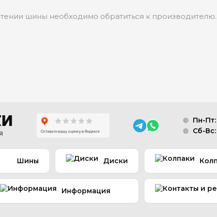
етении шины необходимо обратиться к производителю.
КИ
Пн-Пт:
Сб-Вс
я
Шины
Диски
Кол
Информация