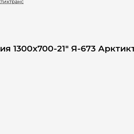
ктиктранс
я 1300х700-21" Я-673 Арктик