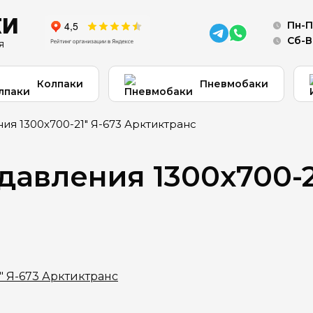
КИ
Пн-Пт
Сб-В
я
Колпаки
Пневмобаки
ия 1300х700-21" Я-673 Арктиктранс
давления 1300х700-2